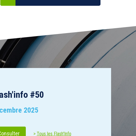
ash'info #50
cembre 2025
Consulter
Tous les Flash'Info