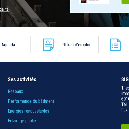
ialité
.
Agenda
Offres d'emploi
Ses activités
SIG
1, e
Réseaux
Imme
6910
Performance du bâtiment
Tél.
Fax 
Energies renouvelables
Éclairage public