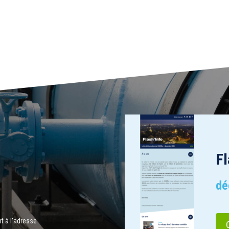
Fl
dé
 à l’adresse