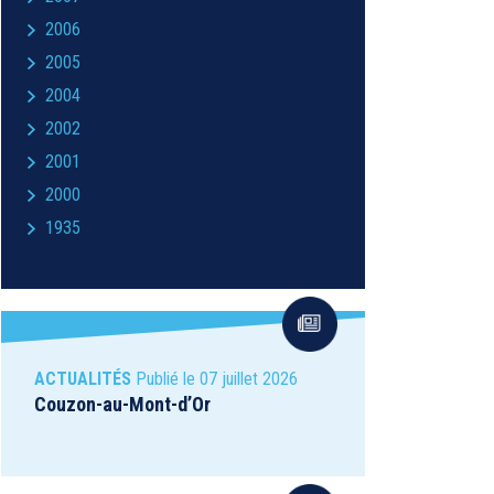
2006
2005
2004
2002
2001
2000
1935
ACTUALITÉS
Publié le 07 juillet 2026
Couzon-au-Mont-d’Or